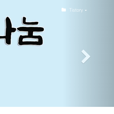
티스토리툴바
Next
Tistory