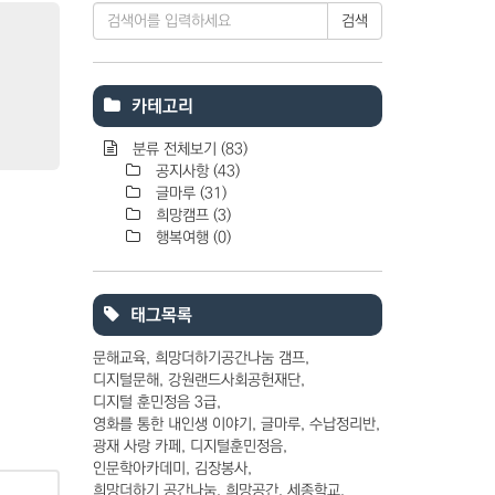
검색
카테고리
분류 전체보기
(83)
공지사항
(43)
글마루
(31)
희망캠프
(3)
행복여행
(0)
태그목록
문해교육
희망더하기공간나눔 갬프
디지털문해
강원랜드사회공헌재단
디지털 훈민정음 3급
영화를 통한 내인생 이야기
글마루
수납정리반
광재 사랑 카페
디지털훈민정음
인문학아카데미
김장봉사
희망더하기 공간나눔
희망공간
세종학교