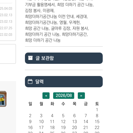
기부금 활용명세서
희망 더하기 공간 나눔
25.04.03
김장 봉사
이광재
23.02.13
희망더하기공간나눔 이전 안내
세경대
23.02.13
희망더하기공간나눔
영월
우계헌
희망 공간 나눔
글마루 김장
자원 봉사
22.07.25
희망더하기 공간 나눔
희망더하기공간
22.02.03
회망 더하기 공간 나눔
글 보관함
달력
«
2026/08
»
일
월
화
수
목
금
토
1
2
3
4
5
6
7
8
9
10
11
12
13
14
15
16
17
18
19
20
21
22