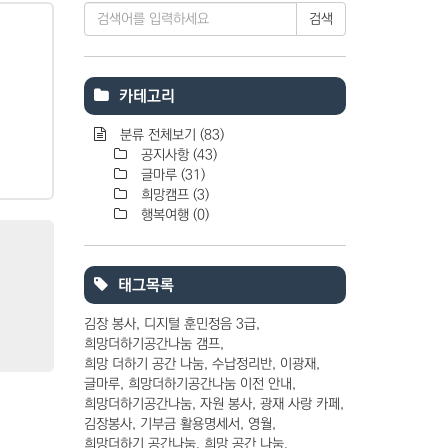
검색
카테고리
분류 전체보기
(83)
공지사항
(43)
글마루
(31)
희망캠프
(3)
행복여행
(0)
태그목록
김장 봉사
디지털 훈민정음 3급
희망더하기공간나눔 갬프
희망 더하기 공간 나눔
수납정리반
이광재
글마루
희망더하기공간나눔 이전 안내
희망더하기공간나눔
자원 봉사
광재 사랑 카페
김장봉사
기부금 활용명세서
영월
희망더하기 공간나눔
희망 공간 나눔