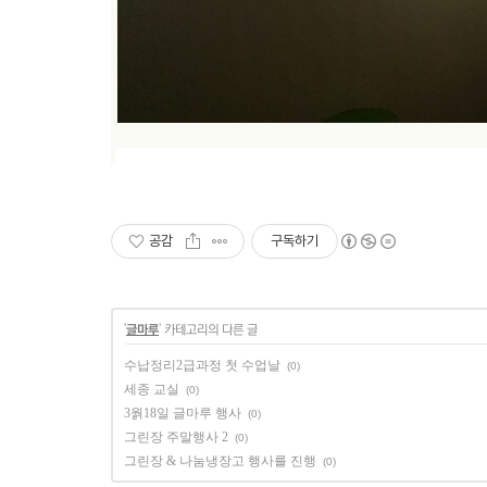
공감
구독하기
'
글마루
' 카테고리의 다른 글
수납정리2급과정 첫 수업날
(0)
세종 교실
(0)
3웕18일 글마루 행사
(0)
그린장 주말행사 2
(0)
그린장 & 나눔냉장고 행사를 진행
(0)