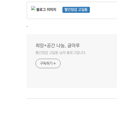
빨간장갑 고길동
,
희망+공간 나눔, 글마루
빨간장갑 고길동 님의 블로그입니다.
구독하기