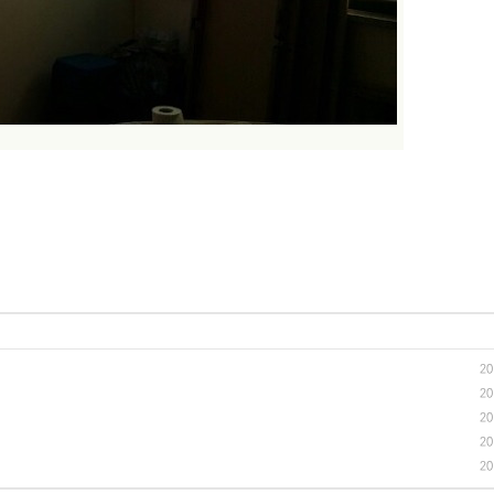
20
20
20
20
20