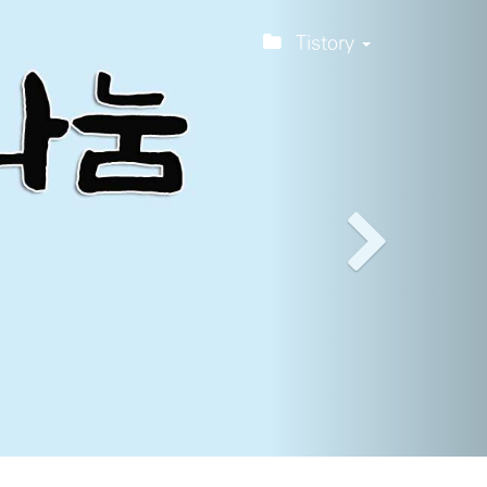
티스토리툴바
Next
Tistory