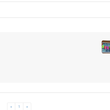
«
1
»