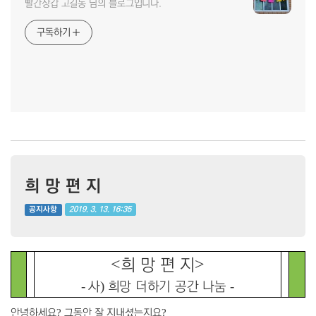
빨간장갑 고길동 님의 블로그입니다.
구독하기
희 망 편 지
2019. 3. 13. 16:35
공지사항
<
>
희 망 편 지
-
)
-
사
희망 더하기 공간 나눔
?
?
안녕하세요
그동안 잘 지내셨는지요