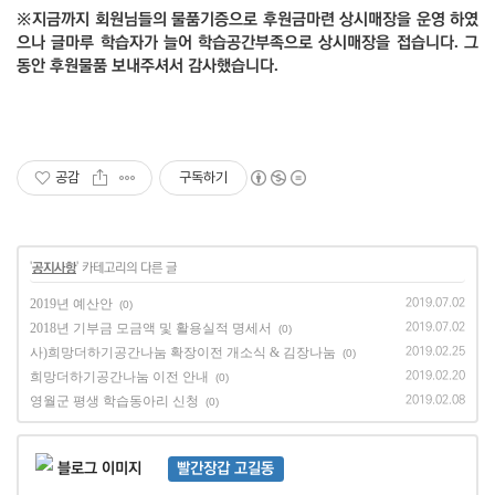
※
지금까지 회원님들의 물품기증으로 후원금마련 상시매장을 운영 하였
.
으나 글마루 학습자가 늘어 학습공간부족으로 상시매장을 접습니다
그
.
동안 후원물품 보내주셔서 감사했습니다
공감
구독하기
'
공지사항
' 카테고리의 다른 글
2019년 예산안
2019.07.02
(0)
2018년 기부금 모금액 및 활용실적 명세서
2019.07.02
(0)
사)희망더하기공간나눔 확장이전 개소식 & 김장나눔
2019.02.25
(0)
희망더하기공간나눔 이전 안내
2019.02.20
(0)
영월군 평생 학습동아리 신청
2019.02.08
(0)
빨간장갑 고길동