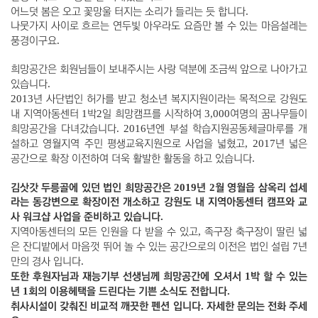
.
어느덧 봄은 오고 꽃망울 터지는 소리가 들리는 듯 합니다
나뭇가지 사이로 흐르는 연두빛 아우라도 요즘만 볼 수 있는 마음설레는
.
풍경이구요
희망공간은 회원님들이 보내주시는 사랑 덕분에 조금씩 앞으로 나아가고
.
있습니다
2013
년 사단법인 허가를 받고 청소년 복지지원이라는 목적으로 강원도
1
2
3,000
내 지역아동센터
박
일 희망캠프를 시작하여
여명의 꿈나무들이
. 2016
희망공간을 다녀갔습니다
년엔 부설 학습지원공동체글마루를 개
, 2017
설하고 영월지역 주민 평생교육지원으로 사업을 넓혔고
년 넓은
.
공간으로 확장 이전하여 더욱 활발한 활동을 하고 있습니다
2019
2
김삿갓 두릉골에 있던 법인 희망공간은
년
월 영월읍 삼옥리 섭세
라는 동강변으로 확장이전 개소하고 강원도 내 지역아동센터 캠프와 교
.
사 워크샵 사업을 준비하고 있습니다
,
지역아동센터의 모든 인원을 다 받을 수 있고
족구장 축구장이 딸린 넓
7
은 잔디밭에서 마음껏 뛰어 놀 수 있는 공간으로의 이전은 법인 설립
년
.
만의 경사 입니다
1
또한 후원자님과 재능기부 선생님께 희망공간에 오셔서
박 할 수 있는
1
.
년
회의 이용헤택을 드린다는 기쁜 소식도 전합니다
.
취사시설이 갖춰진 비교적 깨끗한 펜션 입니다
자세한 문의는 전화 주세