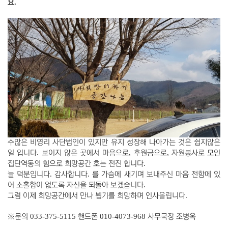
.
요
수많은 비영리 사단법인이 있지만 유지 성장해 나아가는 것은 쉽지않은
.
,
,
일 입니다
보이지 않은 곳에서 마음으로
후원금으로
자원봉사로 모인
.
집단역동의 힘으로 희망공간 호는 전진 합니다
.
.
늘 덕분입니다
감사합니다
를 가슴에 새기며 보내주신 마음 전함에 있
.
어 소홀함이 없도록 자신을 되돌아 보겠습니다
.
그럼 이제 희망공간에서 만나 뵙기를 희망하며 인사올립니다
033-375-5115
010-4073-968
※
문의
핸드폰
사무국장 조병옥