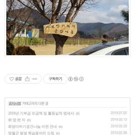
공감
구독하기
'
공지사항
' 카테고리의 다른 글
2018년 기부금 모금액 및 활용실적 명세서
2019.07.02
(0)
희 망 편 지
2019.03.13
(0)
희망더하기공간나눔 이전 안내
2019.02.20
(0)
영월군 평생 학습동아리 신청
2019.02.08
(0)