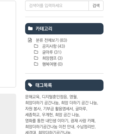
검색
카테고리
분류 전체보기
(83)
공지사항
(43)
글마루
(31)
희망캠프
(3)
행복여행
(0)
태그목록
문해교육
디지털훈민정음
영월
희망더하기 공간나눔
희망 더하기 공간 나눔
자원 봉사
기부금 활용명세서
글마루
세종학교
우계헌
희망 공간 나눔
영화를 통한 내인생 이야기
광재 사랑 카페
희망더하기공간나눔 이전 안내
수납정리반
세경대
희망더하기공간나눔