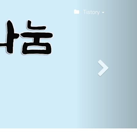
티스토리툴바
Next
Tistory