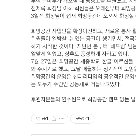
부설 글마루가 개소할 때 냉장고를 후원했고, 
전제록 회장님 이하 회원들은 오래전부터 희망공
3일전 회장님이 섭새 희망공간에 오셔서 화장실과
희망공간 사업단을 확장이전하고, 새로운 봉사 
회원들이 일박할 수 있는 공간이 생기면서, 전
하기 시작한 것이다.
지난번 봄부터 '해드림' 팀
알맞게 익었고, 상추도
풍성하게 자라고 있다.
7월 27일은 희망공간 세종학교 한글 어르신들
봐
주시기로 했고, 그날 매월하는 정기적인 모임
희망공간의 운영은 신패러다임의 공유적인 운영
는 모두가 주인인 공동체로 거듭나고있다.
후원자분들의 연수원으로 희망공간 캠프 없는 날
공감
구독하기