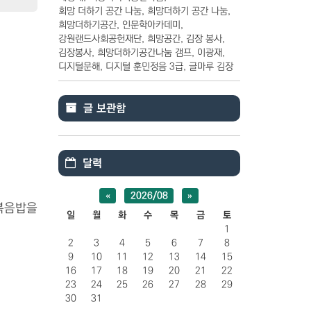
회망 더하기 공간 나눔
희망더하기 공간 나눔
희망더하기공간
인문학아카데미
강원랜드사회공헌재단
희망공간
김장 봉사
김장봉사
희망더하기공간나눔 갬프
이광재
디지털문해
디지털 훈민정음 3급
글마루 김장
글 보관함
달력
«
2026/08
»
볶음밥을
일
월
화
수
목
금
토
1
2
3
4
5
6
7
8
9
10
11
12
13
14
15
16
17
18
19
20
21
22
23
24
25
26
27
28
29
30
31