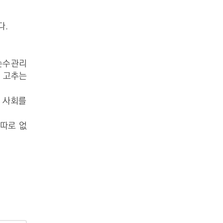
다.
손수
관리
써 고추는
 사회를
 따로 없